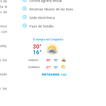
Oficina agraria virtual
és de
ta al
Reservas Museo de las Aves
os de
Sede electrónica
demos
Pazo de Sistallo
s con
vida,
s los
tirán
r las