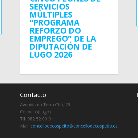
SERVICIOS
MÚLTIPLES
“PROGRAMA
REFORZO DO
EMPREGO” DE LA
DIPUTACIÓN DE
LUGO 2026
Contacto
Avenida da Terra Chá, 29
Cospeito(Lugo)
Tlf: 982 52 00 01
Mail:
concellodecospeito@concellodecospeito.es